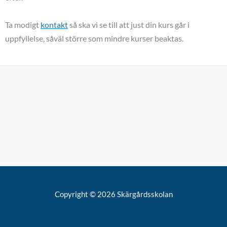
Ta modigt
kontakt
så ska vi se till att just din kurs går i
uppfyllelse, såväl större som mindre kurser beaktas.
Copyright © 2026 Skärgårdsskolan