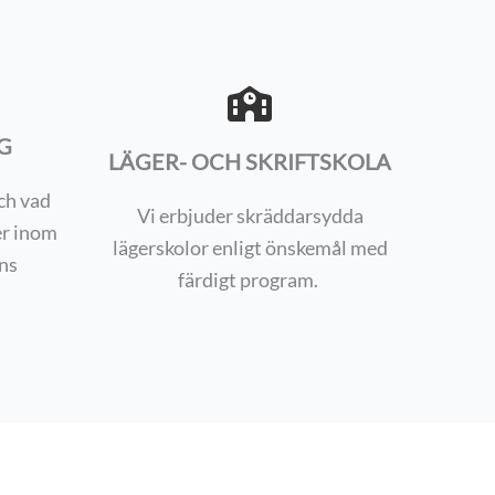
G
LÄGER- OCH SKRIFTSKOLA
ch vad
Vi erbjuder skräddarsydda
er inom
lägerskolor enligt önskemål med
ns
färdigt program.