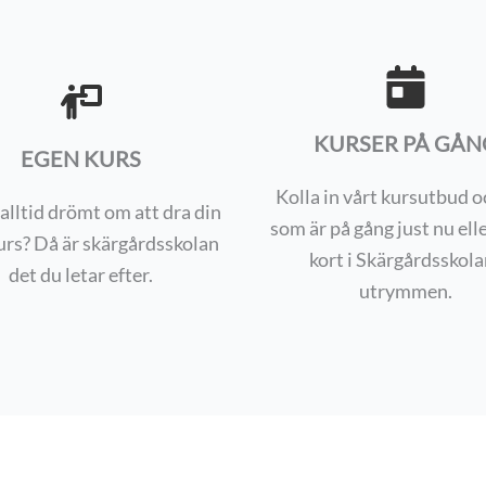
KURSER PÅ GÅN
EGEN KURS
Kolla in vårt kursutbud o
alltid drömt om att dra din
som är på gång just nu ell
urs? Då är skärgårdsskolan
kort i Skärgårdsskola
det du letar efter.
utrymmen.