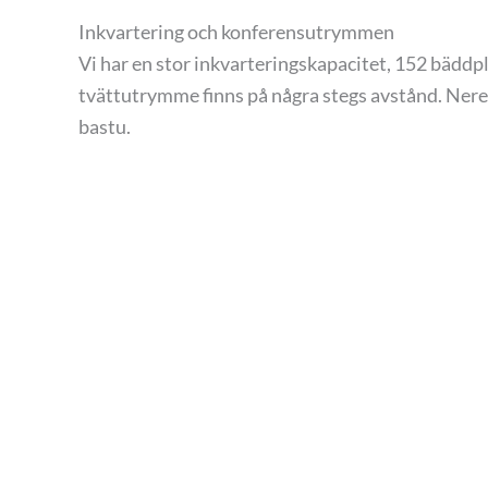
Inkvartering och konferensutrymmen
Vi har en stor inkvarteringskapacitet, 152 bäddpl
tvättutrymme finns på några stegs avstånd. Nere vi
bastu.
Vi har ett stort konferensrum ( ca. 80 personer) 
Boka ditt besök och kom och njut av den åboländ
All mat görs av färska råvaror och brödet bakar 
smaker lyfts fram.
Program och aktiviteter
Vi ordar för grupper allmogesegling (gamla hemb
utsiktsplatsen Borgberget), besök i Houtskärs s