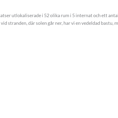
atser utlokaliserade i 52 olika rum i 5 internat och ett a
d stranden, där solen går ner, har vi en vedeldad bastu, men
och fler mindre samlingsrum med gratis WiFi.
ska skärgården med dess alla möjligheter.
vi själv. Köket har en förmåga att anpassa de mest utmanan
yggda skötbåtar) naturstig (5-7km vandring i naturen gen
kärgårdmuseum samt en kulturstig i Näsby. Vi kan erbjuda 