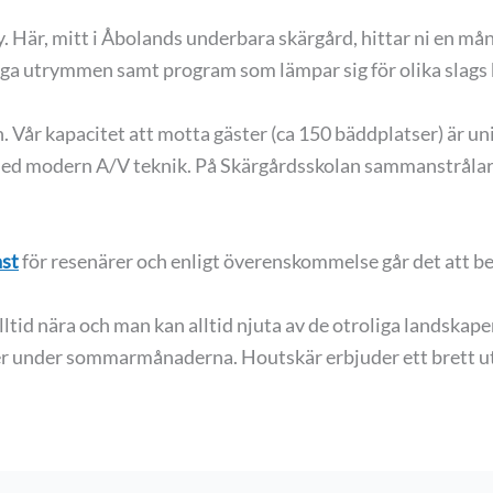
. Här, mitt i Åbolands underbara skärgård, hittar ni en må
diga utrymmen samt program som lämpar sig för olika slags 
 Vår kapacitet att motta gäster (ca 150 bäddplatser) är un
d modern A/V teknik. På Skärgårdsskolan sammanstrålar 
ast
för resenärer och enligt överenskommelse går det att be
lltid nära och man kan alltid njuta av de otroliga landska
ler under sommarmånaderna. Houtskär erbjuder ett brett ut