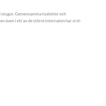
ntal stugor. Gemensamma toaletter och
 även i ett av de större internaten har vi el-
de dieter och göra utsökt god mat där råvarans
om typiska Houtskärs byar med avslutning vid
en modern idrottshall där man kan spela