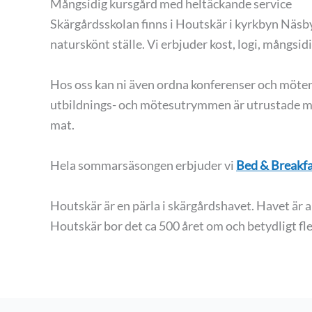
Mångsidig kursgård med heltäckande service
Skärgårdsskolan finns i Houtskär i kyrkbyn Näsby
naturskönt ställe. Vi erbjuder kost, logi, mångsi
Hos oss kan ni även ordna konferenser och möten.
utbildnings- och mötesutrymmen är utrustade me
mat.
Hela sommarsäsongen erbjuder vi
Bed & Breakf
Houtskär är en pärla i skärgårdshavet. Havet är a
Houtskär bor det ca 500 året om och betydligt f