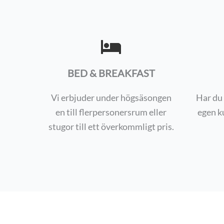
BED & BREAKFAST
Vi erbjuder under högsäsongen
Har du 
en till flerpersonersrum eller
egen k
stugor till ett överkommligt pris.